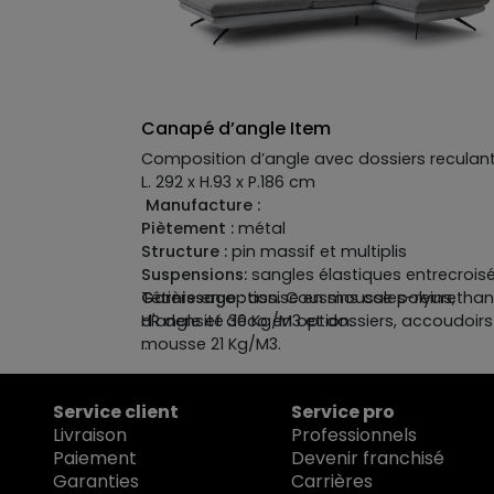
qui a tout compris — on s'y installe pour
papoter, lire, rêvasser... et soudain, on se
demande pourquoi on possède encore un li
Canapé d’angle Item
Composition d’angle avec dossiers reculan
L. 292 x H.93 x P.186 cm
Manufacture :
Piètement :
métal
Structure :
pin massif et multiplis
Suspensions:
sangles élastiques entrecrois
Garnissage :
Têtière en option. Coussins cales-reins,
assise en mousse polyuretha
HR densité 30 Kg/M3 et dossiers, accoudoirs
d'angle et déco en option.
mousse 21 Kg/M3.
Revetement :
tissu 100% polyester et tissu 
PVC 15% polyester
Service client
Service pro
Livraison
Professionnels
Paiement
Devenir franchisé
Garanties
Carrières