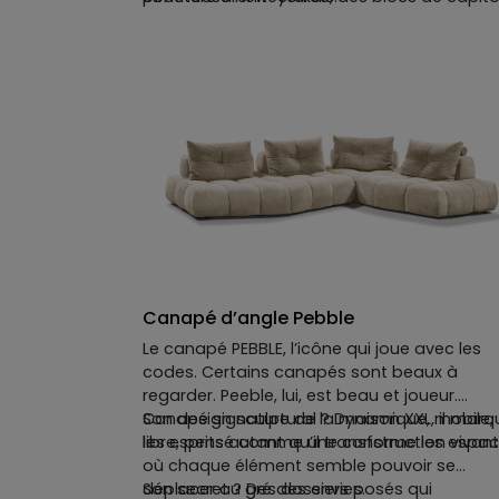
qui s'imbriquent et se fondent dans un jeu
subtil de volumes. Offrant ainsi un canapé
moderne où la tradition rencontre la
contemporanéité avec raffinement.
Canapé d’angle Pebble
Le canapé PEBBLE, l’icône qui joue avec les
codes. Certains canapés sont beaux à
regarder. Peeble, lui, est beau et joueur.
Canapé signature de la maison XXL, il marq
Son design sculptural ? Dynamique, mobile,
les esprits autant qu’il transforme les espac
libre, pensé comme une construction vivan
où chaque élément semble pouvoir se
déplacer au gré des envies.
Son secret ? Des dossiers posés qui