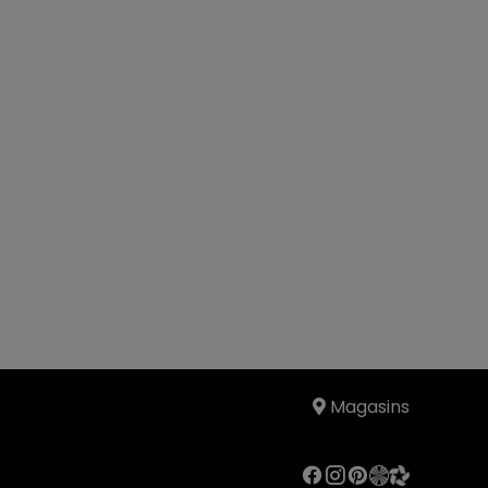
canisme métallique.
spensions :
sangles élastiques.
rnissage :
assises en polyuréthane expansé
ologique 30 kg/m3 recouvert d’une housse
 % polyester, dossiers en flocons de fibre
nthétique, accoudoirs en polyuréthane
pansé écologique recouvert d’une housse
0 % polyester. Dossiers reculants double
ofondeur. Têtière disponible en option
Magasins