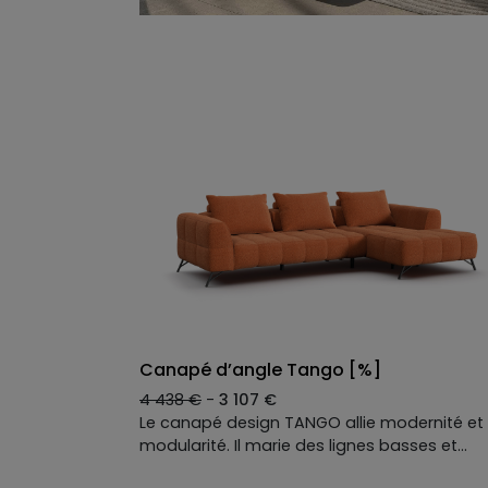
Canapé d’angle Tango [%]
4 438 €
-
3 107 €
Le canapé design TANGO allie modernité et
modularité. Il marie des lignes basses et
matelassées à une allure contemporaine, e