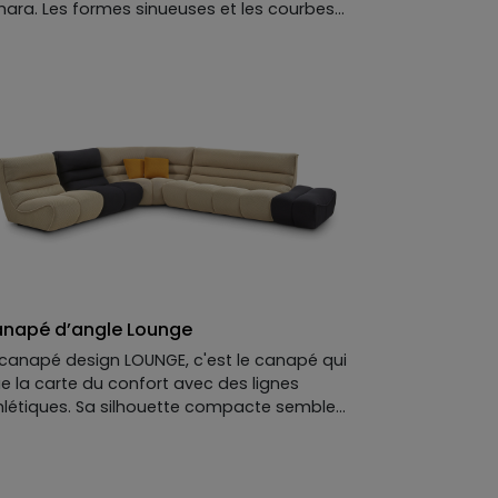
hara. Les formes sinueuses et les courbes
uces de ce canapé évoquent les collines de
ble, et créent une ambiance calme et
aisante dans l’espace de vie. DUNE invite
riginalité au salon avec ses formes
telassées et légèrement capitonnées.
gné du designer Roberto Bendini, disponible
 plusieurs couleurs, revêtements et
mensions, ce canapé s’adapte à toutes vos
ies pour laisser parler votre créativité. Il
aira notamment aux esprits les plus
dernes, en recherche d’un design
dacieux, à personnaliser en coloris et
tières.
napé d’angle Lounge
 canapé design LOUNGE, c'est le canapé qui
ue la carte du confort avec des lignes
hlétiques. Sa silhouette compacte semble
oir été sculptée d'un seul bloc. Ses volumes
mbés, soulignés d'arêtes ourlées et d'un
sier à trois plis, lui donnent une allure