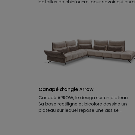
batailles de chi-fou-mi pour savoir qui aura
privilège d’allonger ses jambes : sa chaise
longue a été pensée pour deux. HUB s’adap
à toutes les vies et à toutes les envies : gra
salon pour les réunions de tribu, cocon feut
pour les cinéphiles, ou refuge jalousement
gardé. Ses assises basses, ses dossiers
reculant et son capitonnage généreux
appellent autant à la détente qu’aux sieste
prolongées. Résultat : un canapé
contemporain, modulable et redoutableme
confortable, qu’on quitte rarement de bon
cœur.
Canapé d’angle Arrow
Canapé ARROW, le design sur un plateau.
Sa base rectiligne et bicolore dessine un
plateau sur lequel repose une assise
généreuse, contraste subtil entre rigueur
architecturale et moelleux accueillant. Ses
dossiers reculant légèrement inclinés