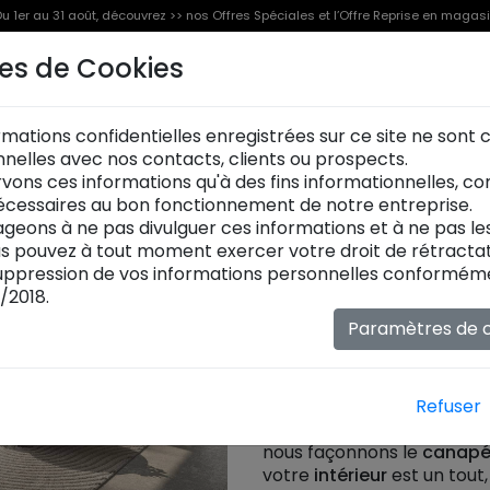
u 1er au 31 août, découvrez >> nos Offres Spéciales et l’Offre Reprise en magas
es de Cookies
Offre Reprise
Offres Spéciales [%]
Produits
rmations confidentielles enregistrées sur ce site ne sont
Canapés d'angle
onnelles avec nos contacts, clients ou prospects.
Le
salon
commence ici, là 
vons ces informations qu'à des fins informationnelles, c
Que votre espace appelle
cessaires au bon fonctionnement de notre entreprise.
canapé panoramiqu
e pou
geons à ne pas divulguer ces informations et à ne pas l
maison XXL raconte l'histo
ous pouvez à tout moment exercer votre droit de rétractat
douceur d'un
canapé velo
ppression de vos informations personnelles conformémen
cuir
, aux déclinaisons de nu
/2018.
beige
aux finitions les plus
Paramètres de c
reste "élégance" : le
canap
toutes vos envies jusqu'au
canapé convertible
(avec
vos nuits dans les espaces p
Refuser
canapé 3 places
ou plus 
nous façonnons le
canapé
votre
intérieur
est un tout