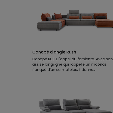
accentuent son profil dynamique. ARROW s
prête aux moments de vie les plus simples :
une discussion qui s'éternise, un livre qu'on
oublie de lâcher, ou le plaisir de contempler
son salon autrement. Résultat : un canapé 
savourer.
Canapé d’angle Rush
Canapé RUSH, l'appel du farniente. Avec son
assise longiligne qui rappelle un matelas
flanqué d'un surmatelas, il donne
immédiatement envie de s'étendre. Ses
dossiers en gros coussins complètent ce
décor paresseux, comme une invitation à
transformer le salon en chambre secondair
Mais attention, RUSH n'a rien du canapé qui
bâille : lignes franches, format rectangulaire
assumé, il impose une présence nette et
contemporaine. Résultat : un canapé desig