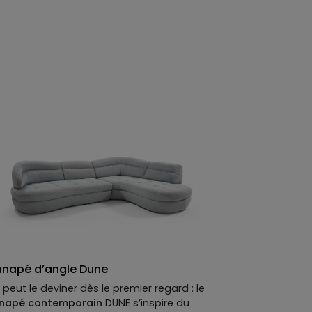
torpeur d'une fin d'après-midi sur la Riviera
ans quitter le salon.
napé d’angle Dune
peut le deviner dès le premier regard : le
napé contemporain
DUNE s’inspire du