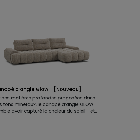
qu’à ce qu’on s’y installe, et qu’on oublie
t le reste.
napé d’angle Glow - [Nouveau]
r ses matières profondes proposées dans
s tons minéraux, le canapé d’angle GLOW
ble avoir capturé la chaleur du soleil - et
avoir gardée pour vous. Avec sa chaise
gue intégrée, il va plus loin : il vous tend les
as, vous invite à vous allonger dans ses
urbes douces.