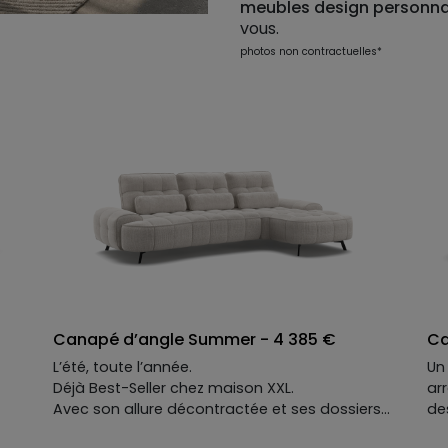
meubles design
personna
vous.
photos non contractuelles*
Canapé d’angle Summer - 4 385 €
Ca
L’été, toute l’année.
Un
Déjà Best-Seller chez maison XXL.
ar
Avec son allure décontractée et ses dossiers
de
t
reculants, le canapé Summer cultive l’art du
sa