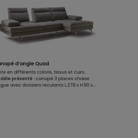
namique et athlétique. On y retrouve une
sise basse et généreuse, pensée pour
cueillir toute une équipe. Grâce à sa
dularité, chacun compose son propre
rain de jeu. Dans un loft urbain, un salon
nimaliste ou un espace créatif, le Lounge
ploie une esthétique contemporaine et
ortive. Résultat : un canapé qui muscle le
nfort et transforme vos siestes en
rathon Netflix.
napé d’angle Quad
ste en différents coloris, tissus et cuirs.
dèle présenté :
canapé 3 places chaise
ngue avec dossiers reculants L.278 x H.90 x
53 cm en tissu 100 % polyester.
scriptif technique du modèle présenté :
ètement :
métal finition titane, hauteur 17,5
.
ructure :
sapin, panneaux multiplis et
gloméré, enrobage polyuréthane expansé
ologique recouvert d’une housse
0 % polyester, dossiers et accoudoirs sur