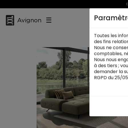
D
Paramètr
☰
Avignon
Toutes les info
des fins relati
Nous ne conser
comptables, né
Nous nous enga
à des tiers ; v
demander la su
RGPD du 25/05