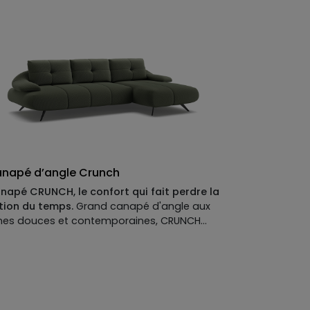
llonger, les dossiers épousent la silhouette
ec la douceur du sable fin. L’ensemble
mpose une géographie aussi généreuse
 conviviale. Résultat : LAGOON, c’est
atmosphère d’une plage privée traduite en
napé d’angle — spacieux, fluide et
solument contemporain.
napé d’angle Crunch
napé CRUNCH, le confort qui fait perdre la
tion du temps.
Grand canapé d'angle aux
gnes douces et contemporaines, CRUNCH
duit par ses dossiers reculants qui offrent
e profondeur d’assise rare. Ses coutures et
 léger capitonnage de ses dossiers
ulignent un design faussement sage, où la
dernité dévoile ensuite un moelleux hors du
mmun. Un canapé trompeusement simple…