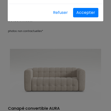
intégré
et
finitions haut de gamme
, nos
convertibles allient praticité, élégance et
Refuser
Accepter
personnalisation. Idéal pour les petits espaces
et les invités.
photos non contractuelles*
Canapé convertible AURA