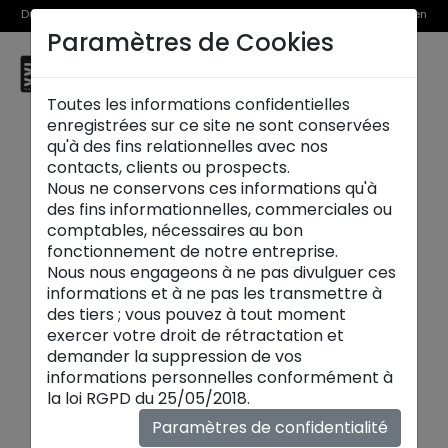
Du 1er au 31 août, découvrez >> nos Offres Spéciales et l’Offre Reprise en
Paramètres de Cookies
magasin
☰
Avignon
Toutes les informations confidentielles
enregistrées sur ce site ne sont conservées
qu'à des fins relationnelles avec nos
contacts, clients ou prospects.
Nous ne conservons ces informations qu'à
des fins informationnelles, commerciales ou
comptables, nécessaires au bon
fonctionnement de notre entreprise.
Nous nous engageons à ne pas divulguer ces
informations et à ne pas les transmettre à
des tiers ; vous pouvez à tout moment
exercer votre droit de rétractation et
demander la suppression de vos
informations personnelles conformément à
Canapés convertibles
la loi RGPD du 25/05/2018.
Canapé convertible design
:
confort
de jour
Paramètres de confidentialité
comme de nuit. Avec
ouverture rapide
,
matelas