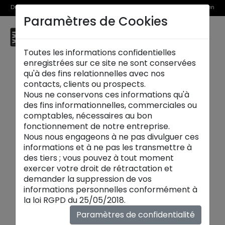
Du 1er au 31 août, découvrez >> nos Offres Spéciales et l’Offre Reprise en
Paramètres de Cookies
magasin
☰
Avignon
Toutes les informations confidentielles
enregistrées sur ce site ne sont conservées
qu'à des fins relationnelles avec nos
contacts, clients ou prospects.
Nous ne conservons ces informations qu'à
des fins informationnelles, commerciales ou
Nos services
comptables, nécessaires au bon
fonctionnement de notre entreprise.
SERVICE CLIENT
Nous nous engageons à ne pas divulguer ces
informations et à ne pas les transmettre à
des tiers ; vous pouvez à tout moment
Notre service client est ouvert du lundi au
exercer votre droit de rétractation et
vendredi de 9h à 12h et de 14h à 18h.
demander la suppression de vos
Vous pouvez le joindre par mail à l'adresse
informations personnelles conformément à
suivante :
customerservice@xxl.fr
la loi RGPD du 25/05/2018.
Paramètres de confidentialité
Livraison