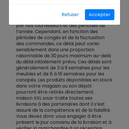
Nos délais de livraison sont indiqués en
Refuser
Accepter
fonction des engagements communiqués
par nos fournisseurs et des périodes de
l’année. Cependant, en fonction des
périodes de congés et de la fluctuation
des commandes, ce délai peut varier
sensiblement dans une proportion
raisonnable de 30 jours maximum au-delà
du délai initialement prévu. Ces délais sont
généralement de 3 à 9 semaines pour les
meubles et de 6 à 16 semaines pour les
canapés. Les produits disponibles en stock
dans votre magasin ou son dépôt
pourront être retirés directement.
maison XXL sous-traite toutes ses
livraisons à des partenaires dont il s’est
assuré de la compétence et de la fiabilité.
Vous devez donc vous engager à être
présent le jour convenu de la livraison et à
vérifier la marchandise à sa réception.